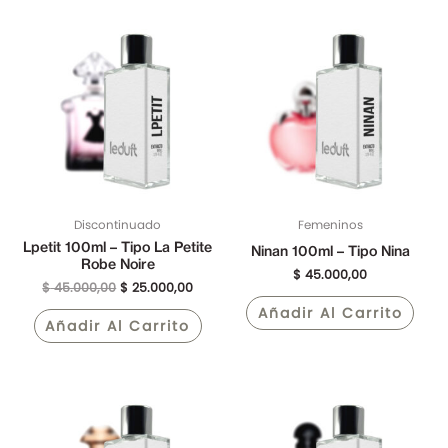
El
El
precio
precio
original
actual
era:
es:
$ 45.000,00.
$ 25.000,00.
Discontinuado
Femeninos
Lpetit 100ml – Tipo La Petite
Ninan 100ml – Tipo Nina
Robe Noire
$
45.000,00
$
45.000,00
$
25.000,00
Añadir Al Carrito
Añadir Al Carrito