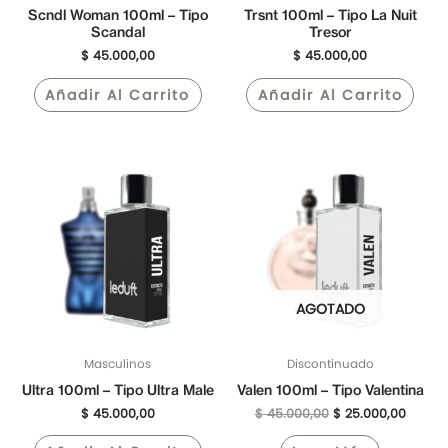
Scndl Woman 100ml – Tipo
Trsnt 100ml – Tipo La Nuit
Scandal
Tresor
$
45.000,00
$
45.000,00
Añadir Al Carrito
Añadir Al Carrito
El
El
precio
precio
original
actual
era:
es:
$ 45.000,00.
$ 25.0
AGOTADO
Masculinos
Discontinuado
Ultra 100ml – Tipo Ultra Male
Valen 100ml – Tipo Valentina
$
45.000,00
$
45.000,00
$
25.000,00