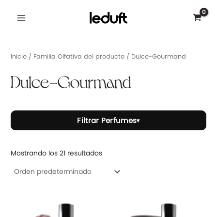
Ir
Main
al
Menu
contenido
Inicio
/ Familia Olfativa del producto / Dulce-Gourmand
Dulce-Gourmand
Filtrar Perfumes
▾
rnar
Mostrando los 21 resultados
ú