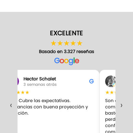
EXCELENTE
★
★
★
★
★
Basado en 3.327 reseñas
G
o
o
g
l
e
Hector Schalet
Gabr
G
3 semanas atrás
3 sem
★
★
★
★
★
★
★
★
★
★
10/10 Cubre las expectativas.
Son excelent
‹
›
Fragancias con buena proyección y
compro. Me 
duración.
bastante par
perduran m
confesar qu
competencia