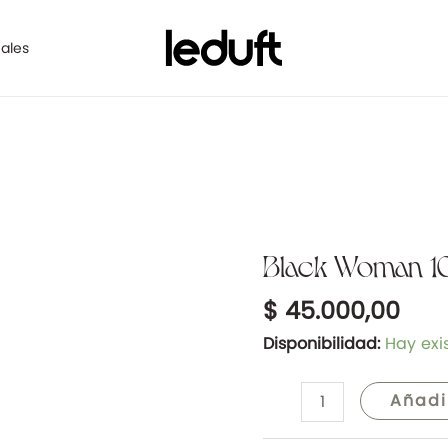
ales
Black Woman 10
Black
Woman
$
45.000,00
100ml
-
Disponibilidad:
Hay exi
Tipo
Black
Añadi
Xs