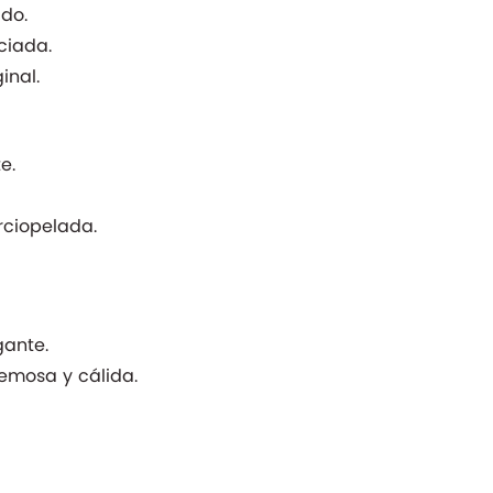
ido.
ciada.
inal.
e.
erciopelada.
gante.
mosa y cálida.