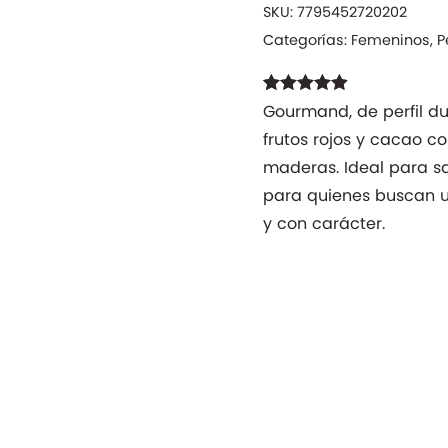
cantidad
SKU:
7795452720202
Categorías:
Femeninos
,
P
Valorado
7
Gourmand, de perfil du
con
4.86
de
frutos rojos y cacao co
5 en base a
valoraciones
maderas. Ideal para sa
de clientes
para quienes buscan u
y con carácter.