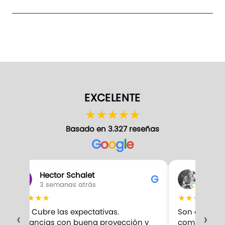
EXCELENTE
★
★
★
★
★
Basado en 3.327 reseñas
G
o
o
g
l
e
Hector Schalet
Gabr
G
3 semanas atrás
3 sem
★
★
★
★
★
★
★
★
★
★
10/10 Cubre las expectativas.
Son excelent
‹
›
Fragancias con buena proyección y
compro. Me 