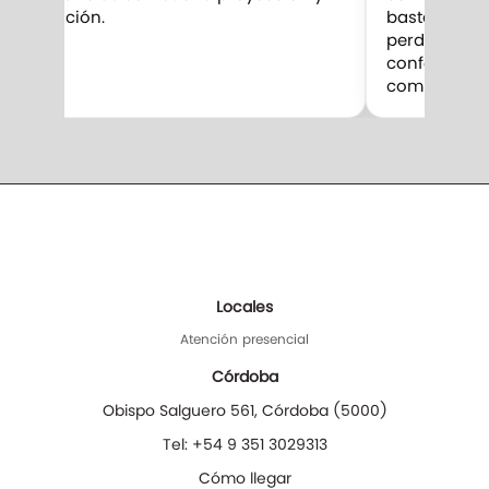
duración.
bastante par
perduran m
confesar qu
competencia
Locales
Atención presencial
Córdoba
Obispo Salguero 561
,
Córdoba
(
5000
)
Tel:
+54 9 351 3029313
Cómo llegar