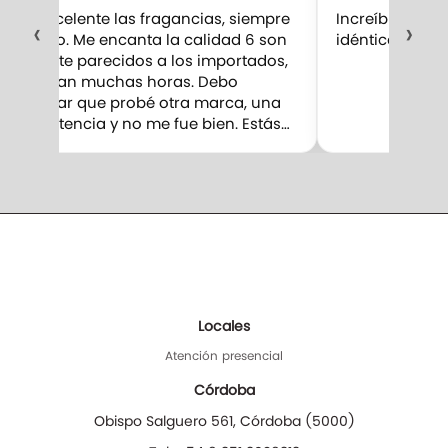
Son excelente las fragancias, siempre
Increíble la fr
‹
›
compro. Me encanta la calidad 6 son
idéntica al orig
bastante parecidos a los importados,
perduran muchas horas. Debo
confesar que probé otra marca, una
competencia y no me fue bien. Estás…
Locales
Atención presencial
Córdoba
Obispo Salguero 561
,
Córdoba
(
5000
)