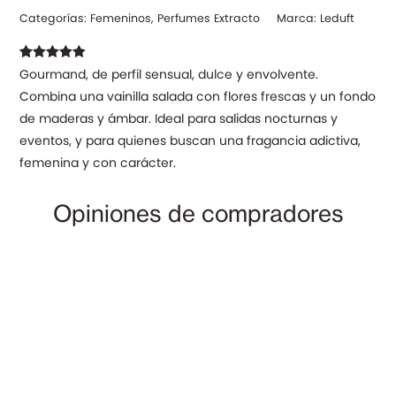
Categorías:
Femeninos
,
Perfumes Extracto
Marca:
Leduft
Valorado con
24
Gourmand, de perfil sensual, dulce y envolvente.
4.92
de 5 en
Combina una vainilla salada con flores frescas y un fondo
base a
valoraciones
de maderas y ámbar. Ideal para salidas nocturnas y
de clientes
eventos, y para quienes buscan una fragancia adictiva,
femenina y con carácter.
Opiniones de compradores