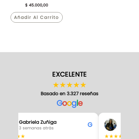
$
45.000,00
Añadir Al Carrito
EXCELENTE
★
★
★
★
★
Basado en 3.327 reseñas
G
o
o
g
l
e
Gabriela Zuñiga
Ana So
G
3 semanas atrás
3 seman
★
★
★
★
★
★
★
★
★
★