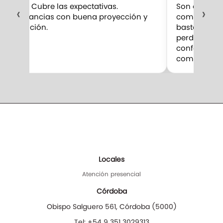
10/10 Cubre las expectativas.
Son excelent
‹
›
Fragancias con buena proyección y
compro. Me 
duración.
bastante par
perduran m
confesar qu
competencia
Locales
Atención presencial
Córdoba
Obispo Salguero 561
,
Córdoba
(
5000
)
Tel:
+54 9 351 3029313