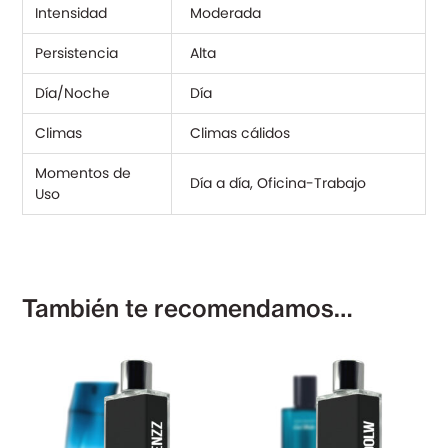
Intensidad
Moderada
Persistencia
Alta
Día/Noche
Día
Climas
Climas cálidos
Momentos de
Día a día, Oficina-Trabajo
Uso
También te recomendamos…
El
El
precio
precio
original
actual
era:
es:
$ 45.000,00.
$ 25.0