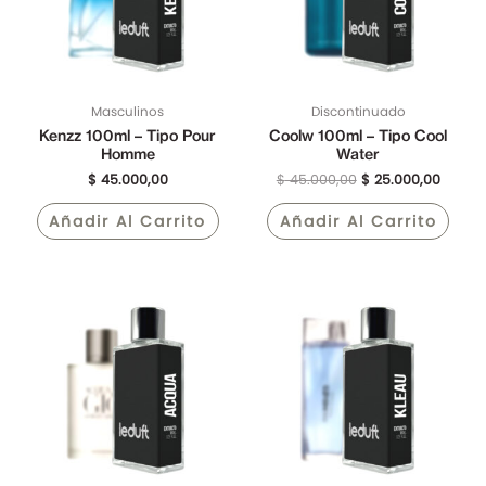
Masculinos
Discontinuado
Kenzz 100ml – Tipo Pour
Coolw 100ml – Tipo Cool
Homme
Water
$
45.000,00
$
45.000,00
$
25.000,00
Añadir Al Carrito
Añadir Al Carrito
El
El
precio
precio
original
actual
era:
es:
$ 45.000,00.
$ 25.0