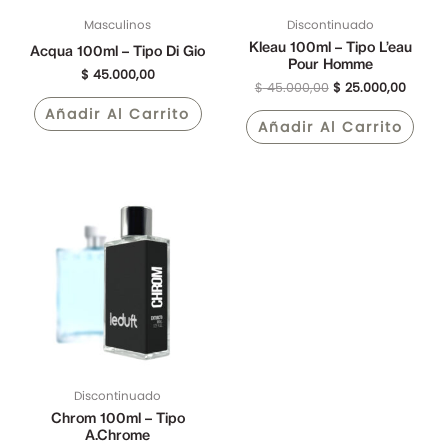
Masculinos
Discontinuado
Kleau 100ml – Tipo L’eau
Acqua 100ml – Tipo Di Gio
Pour Homme
$
45.000,00
$
45.000,00
$
25.000,00
Añadir Al Carrito
Añadir Al Carrito
El
El
precio
precio
original
actual
era:
es:
$ 45.000,00.
$ 25.000,00.
Discontinuado
Chrom 100ml – Tipo
A.Chrome