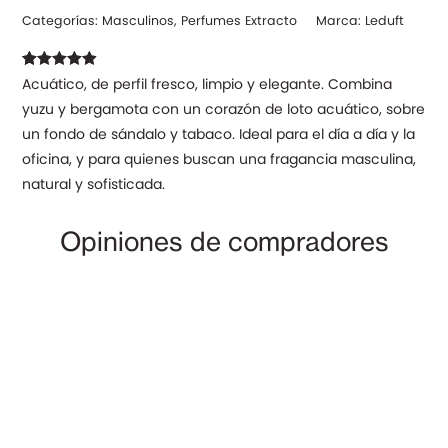
Categorías:
Masculinos
,
Perfumes Extracto
Marca:
Leduft
Valorado con
34
Acuático, de perfil fresco, limpio y elegante. Combina
4.94
de 5 en
yuzu y bergamota con un corazón de loto acuático, sobre
base a
valoraciones
un fondo de sándalo y tabaco. Ideal para el día a día y la
de clientes
oficina, y para quienes buscan una fragancia masculina,
natural y sofisticada.
Opiniones de compradores