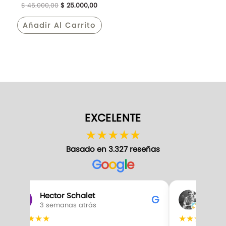
$
45.000,00
$
25.000,00
Añadir Al Carrito
EXCELENTE
★
★
★
★
★
Basado en 3.327 reseñas
G
o
o
g
l
e
Hector Schalet
Gabr
G
3 semanas atrás
3 sem
★
★
★
★
★
★
★
★
★
★