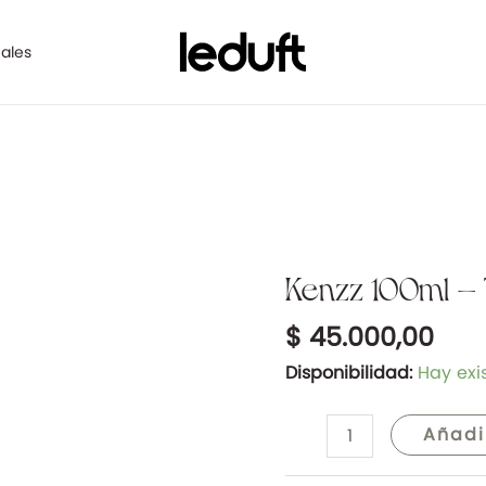
ales
Kenzz 100ml –
Kenzz
100ml
$
45.000,00
-
Tipo
Disponibilidad:
Hay exi
Pour
Homme
Añadi
cantidad