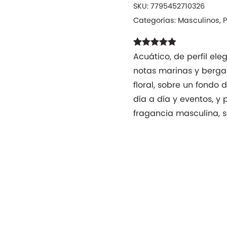
SKU:
7795452710326
Categorías:
Masculinos
,
Valorado
24
Acuático, de perfil el
con
4.83
de
notas marinas y berg
5 en base a
valoraciones
floral, sobre un fondo
de clientes
día a día y eventos, y
fragancia masculina, so