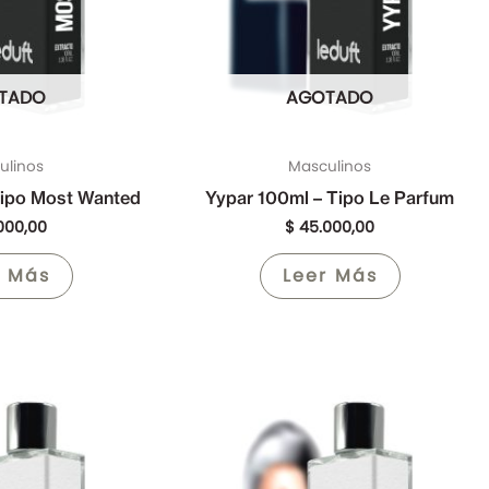
TADO
AGOTADO
ulinos
Masculinos
Tipo Most Wanted
Yypar 100ml – Tipo Le Parfum
000,00
$
45.000,00
r Más
Leer Más