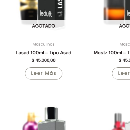
AGOTADO
AGO
Masculinos
Masc
Lasad 100ml – Tipo Asad
Mostz 100ml – 
$
45.000,00
$
45.
Leer Más
Lee