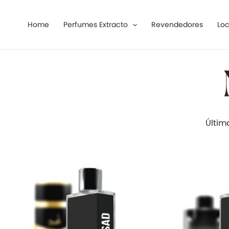
Ir
al
Home
Perfumes Extracto
Revendedores
Loc
contenido
Últim