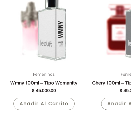
Femeninos
Feme
Wmny 100ml – Tipo Womanity
Chery 100ml – Tip
$
45.000,00
$
45.
Añadir Al Carrito
Añadir A