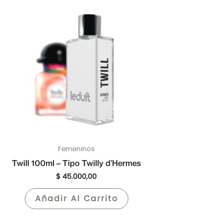
Femeninos
Twill 100ml – Tipo Twilly d’Hermes
$
45.000,00
Añadir Al Carrito