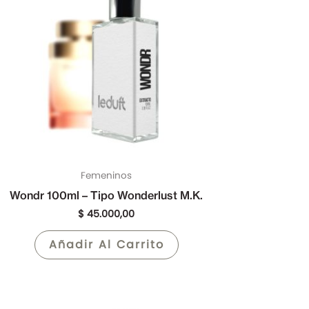
Femeninos
Wondr 100ml – Tipo Wonderlust M.K.
$
45.000,00
Añadir Al Carrito