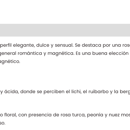
nal
 perfil elegante, dulce y sensual. Se destaca por una r
n general romántica y magnética. Es una buena elecció
gnético.
 y ácida, donde se perciben el lichi, el ruibarbo y la b
 floral, con presencia de rosa turca, peonía y nuez m
so.