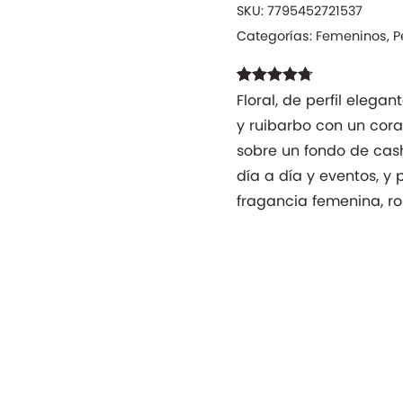
SKU:
7795452721537
Categorías:
Femeninos
,
P
Valorado
3
Floral, de perfil elega
con
4.67
de
y ruibarbo con un cora
5 en base
a
sobre un fondo de cash
valoraciones
de clientes
día a día y eventos, y
fragancia femenina, r