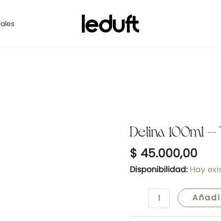
ales
Delina 100ml – 
Delina
100ml
$
45.000,00
-
Tipo
Disponibilidad:
Hay exi
De
Marly
Añadi
cantidad