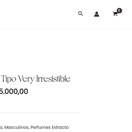
Buscar
El
ipo Very Irresistible
cio
precio
5.000,00
ginal
actual
:
es:
5.000,00.
$ 25.000,00.
do
,
Masculinos
,
Perfumes Extracto