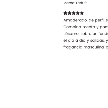
Marca:
Leduft
Valorado con
11
Amaderado, de perfil s
4.91
de 5 en
Combina menta y pome
base a
valoraciones
sésamo, sobre un fondo
de clientes
el día a día y salidas
fragancia masculina, or