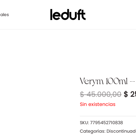
ales
El
Verym 100ml – T
pre
$
45.000,00
$
2
ori
era
Sin existencias
$ 4
SKU:
7795452710838
Categorías:
Discontinua