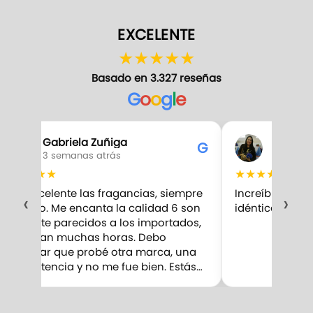
EXCELENTE
★
★
★
★
★
Basado en 3.327 reseñas
G
o
o
g
l
e
Gabriela Zuñiga
Ana So
G
3 semanas atrás
3 seman
★
★
★
★
★
★
★
★
★
★
Son excelente las fragancias, siempre
Increíble la fr
‹
›
compro. Me encanta la calidad 6 son
idéntica al orig
bastante parecidos a los importados,
perduran muchas horas. Debo
confesar que probé otra marca, una
competencia y no me fue bien. Estás…