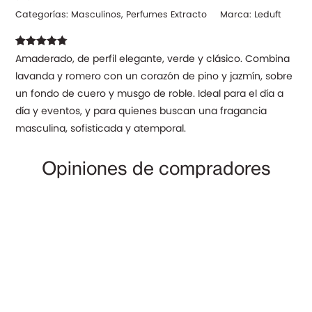
Categorías:
Masculinos
,
Perfumes Extracto
Marca:
Leduft
Valorado
15
Amaderado, de perfil elegante, verde y clásico. Combina
con
4.80
de
lavanda y romero con un corazón de pino y jazmín, sobre
5 en base a
valoraciones
un fondo de cuero y musgo de roble. Ideal para el día a
de clientes
día y eventos, y para quienes buscan una fragancia
masculina, sofisticada y atemporal.
Opiniones de compradores