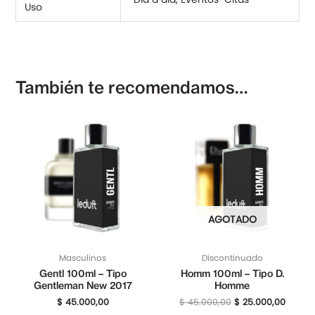
Uso
También te recomendamos…
El
El
precio
precio
original
actual
era:
es:
$ 45.000,00.
$ 25.0
AGOTADO
Masculinos
Discontinuado
Gentl 100ml – Tipo
Homm 100ml – Tipo D.
Gentleman New 2017
Homme
$
45.000,00
$
45.000,00
$
25.000,00