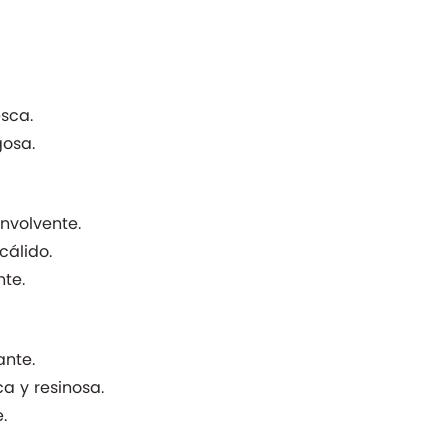
esca.
gosa.
envolvente.
álido.
te.
ante.
a y resinosa.
.