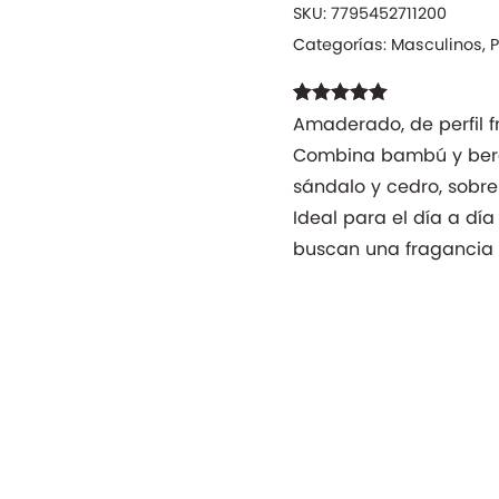
SKU:
7795452711200
Categorías:
Masculinos
,
Valorado con
1
Amaderado, de perfil fr
5.00
de 5 en
Combina bambú y ber
base a
valoración de
sándalo y cedro, sobre
un cliente
Ideal para el día a día
buscan una fragancia m