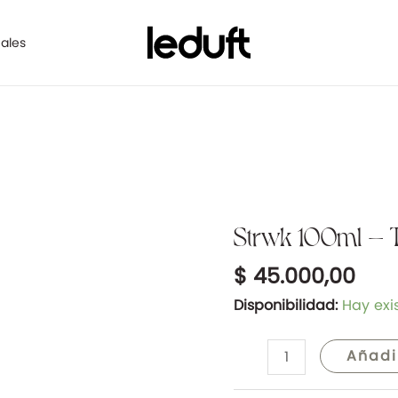
ales
Strwk 100ml – T
Strwk
100ml
$
45.000,00
-
Tipo
Disponibilidad:
Hay exi
Starwalker
cantidad
Añadi