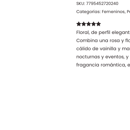
SKU:
7795452720240
Categorías:
Femeninos
,
P
Valorado
11
Floral, de perfil elega
con
4.82
de
Combina una rosa y fl
5 en base a
valoraciones
cálido de vainilla y ma
de clientes
nocturnas y eventos, 
fragancia romántica, e