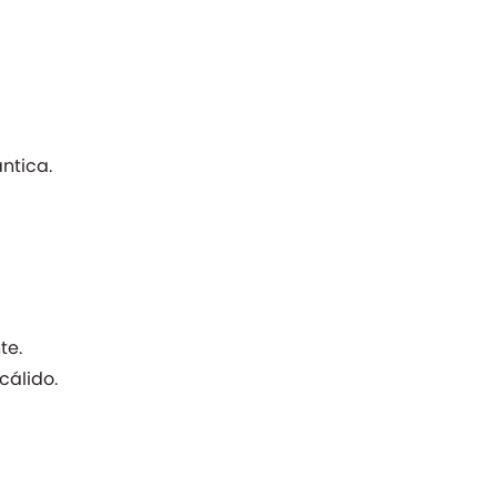
ntica.
te.
álido.