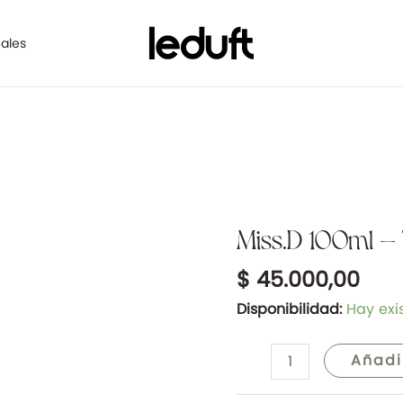
ales
Miss.D 100ml – 
Miss.D
100ml
$
45.000,00
-
Tipo
Disponibilidad:
Hay exi
Miss
cantidad
Añadi