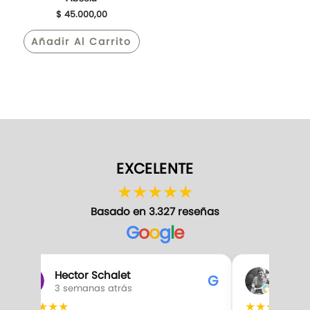
$
45.000,00
Añadir Al Carrito
EXCELENTE
★
★
★
★
★
Basado en 3.327 reseñas
G
o
o
g
l
e
Hector Schalet
Gabr
G
3 semanas atrás
3 sem
★
★
★
★
★
★
★
★
★
★