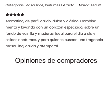
Categorías:
Masculinos
,
Perfumes Extracto
Marca:
Leduft
Valorado
23
Aromático, de perfil cálido, dulce y clásico. Combina
con
4.87
de
menta y lavanda con un corazón especiado, sobre un
5 en base a
valoraciones
fondo de vainilla y maderas. Ideal para el día a día y
de clientes
salidas nocturnas, y para quienes buscan una fragancia
masculina, cálida y atemporal.
Opiniones de compradores