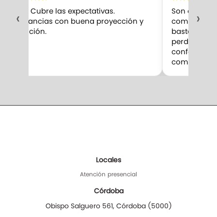
10/10 Cubre las expectativas.
Son excelent
‹
›
Fragancias con buena proyección y
compro. Me 
duración.
bastante par
perduran m
confesar qu
competencia
Locales
Atención presencial
Córdoba
Obispo Salguero 561
,
Córdoba
(
5000
)