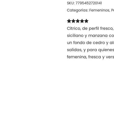
cantidad
SKU:
7795452720141
Categorías:
Femeninos
,
P
Valorado
51
Cítrico, de perfil fres
con
4.82
de
siciliano y manzana co
5 en base a
valoraciones
un fondo de cedro y alm
de clientes
salidas, y para quien
femenina, fresca y versá