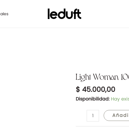
ales
Light Woman 10
Light
Woman
$
45.000,00
100ml
-
Disponibilidad:
Hay exi
Tipo
Light
Añadi
Blue