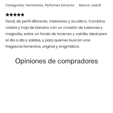
Categorías:
Femeninos
,
Perfumes Extracto
Marca:
Leduft
Valorado
15
Floral, de perfil diferente, misterioso y acuático. Combina
con
4.80
de
violeta y hoja de banano con un corazón de tuberosa y
5 en base a
valoraciones
magnolia, sobre un fondo de incienso y vainilla. Ideal para
de clientes
el día a día y salidas, y para quienes buscan una
fragancia femenina, original y enigmática.
Opiniones de compradores