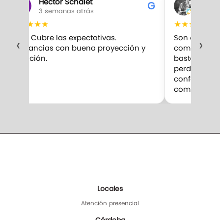
Hector Schalet
Gabr
G
3 semanas atrás
3 sem
★
★
★
★
★
★
★
★
★
★
10/10 Cubre las expectativas.
Son excelent
‹
›
Fragancias con buena proyección y
compro. Me 
duración.
bastante par
perduran m
confesar qu
competencia
Locales
Atención presencial