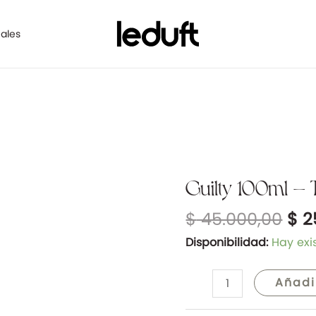
ales
El
Guilty 100ml – 
Guilty
pre
100ml
$
45.000,00
$
2
ori
-
era
Tipo
Disponibilidad:
Hay exi
$ 4
G.Guilty
cantidad
Añadi