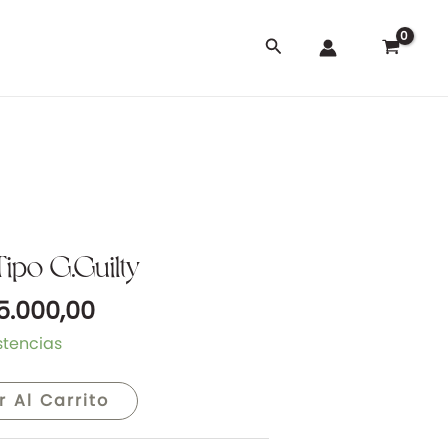
Buscar
El
Tipo G.Guilty
cio
precio
5.000,00
ginal
actual
:
es:
stencias
5.000,00.
$ 25.000,00.
r Al Carrito