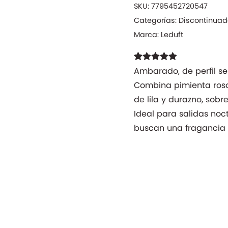
SKU:
7795452720547
Categorías:
Discontinua
Marca:
Leduft
Valorado con
16
Ambarado, de perfil sen
4.88
de 5 en
Combina pimienta ros
base a
valoraciones
de lila y durazno, sobr
de clientes
Ideal para salidas noc
buscan una fragancia 