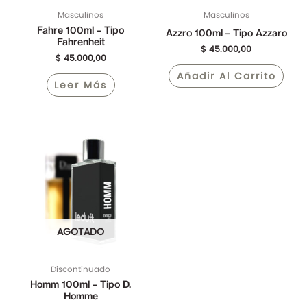
Masculinos
Masculinos
Fahre 100ml – Tipo
Azzro 100ml – Tipo Azzaro
Fahrenheit
$
45.000,00
$
45.000,00
Añadir Al Carrito
Leer Más
El
El
precio
precio
original
actual
era:
es:
$ 45.000,00.
$ 25.000,00.
AGOTADO
Discontinuado
Homm 100ml – Tipo D.
Homme