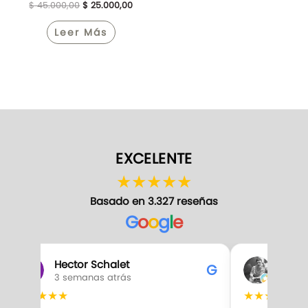
$
45.000,00
$
25.000,00
Leer Más
EXCELENTE
★
★
★
★
★
Basado en 3.327 reseñas
G
o
o
g
l
e
Hector Schalet
Gabr
G
3 semanas atrás
3 sem
★
★
★
★
★
★
★
★
★
★