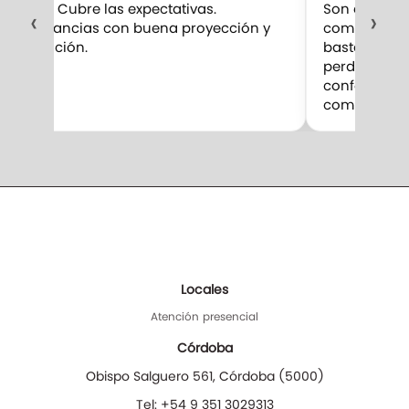
10/10 Cubre las expectativas.
Son excelent
‹
›
Fragancias con buena proyección y
compro. Me 
duración.
bastante par
perduran m
confesar qu
competencia
Locales
Atención presencial
Córdoba
Obispo Salguero 561
,
Córdoba
(
5000
)
Tel:
+54 9 351 3029313