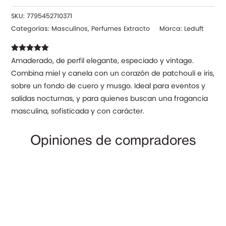
SKU:
7795452710371
Categorías:
Masculinos
,
Perfumes Extracto
Marca:
Leduft
Valorado con
18
Amaderado, de perfil elegante, especiado y vintage.
4.94
de 5 en
Combina miel y canela con un corazón de patchouli e iris,
base a
valoraciones
sobre un fondo de cuero y musgo. Ideal para eventos y
de clientes
salidas nocturnas, y para quienes buscan una fragancia
masculina, sofisticada y con carácter.
Opiniones de compradores