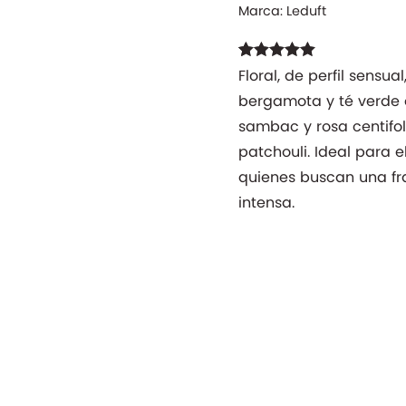
Marca:
Leduft
Valorado con
9
Floral, de perfil sensu
4.89
de 5 en
bergamota y té verde 
base a
valoraciones
sambac y rosa centifol
de clientes
patchouli. Ideal para e
quienes buscan una fr
intensa.