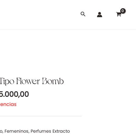
Buscar
El
Tipo Flower Bomb
cio
precio
5.000,00
ginal
actual
:
es:
tencias
5.000,00.
$ 25.000,00.
do
,
Femeninos
,
Perfumes Extracto