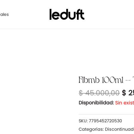
ales
El
Flbmb 100ml – 
pre
$
45.000,00
$
2
ori
era
Disponibilidad:
Sin exis
$ 4
SKU:
7795452720530
Categorías:
Discontinua