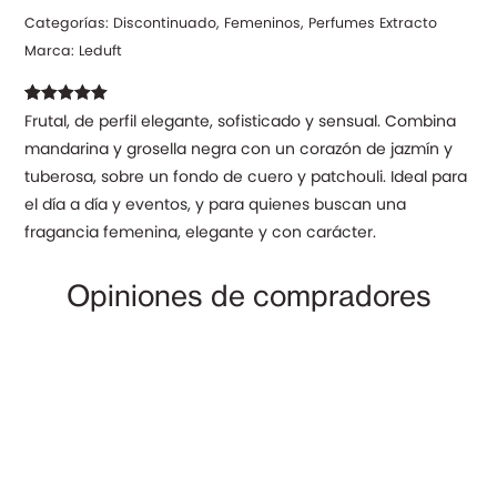
Categorías:
Discontinuado
,
Femeninos
,
Perfumes Extracto
Marca:
Leduft
Valorado con
13
Frutal, de perfil elegante, sofisticado y sensual. Combina
5.00
de 5 en
mandarina y grosella negra con un corazón de jazmín y
base a
valoraciones
tuberosa, sobre un fondo de cuero y patchouli. Ideal para
de clientes
el día a día y eventos, y para quienes buscan una
fragancia femenina, elegante y con carácter.
Opiniones de compradores