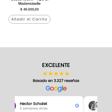
Mademoiselle
$
45.000,00
Añadir Al Carrito
EXCELENTE
★
★
★
★
★
Basado en 3.327 reseñas
G
o
o
g
l
e
Hector Schalet
Gabr
G
3 semanas atrás
3 sem