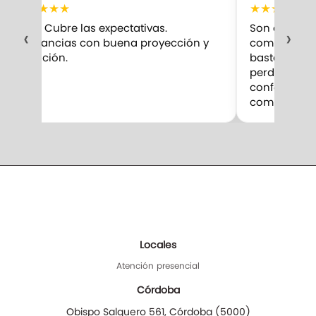
★
★
★
★
★
★
★
★
★
★
10/10 Cubre las expectativas.
Son excelent
‹
›
Fragancias con buena proyección y
compro. Me 
duración.
bastante par
perduran m
confesar qu
competencia
Locales
Atención presencial
Córdoba
Obispo Salguero 561
,
Córdoba
(
5000
)