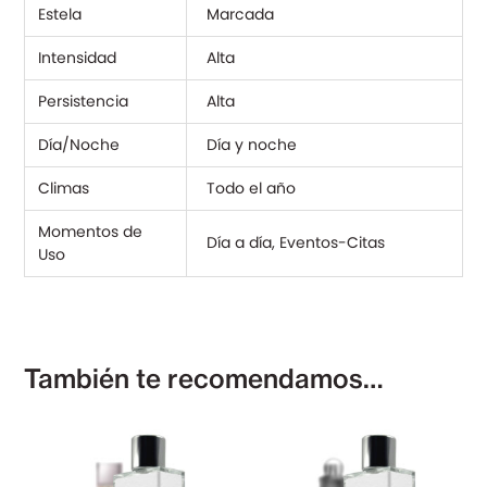
Estela
Marcada
Intensidad
Alta
Persistencia
Alta
Día/Noche
Día y noche
Climas
Todo el año
Momentos de
Día a día, Eventos-Citas
Uso
También te recomendamos…
El
El
precio
precio
original
actual
era:
es: