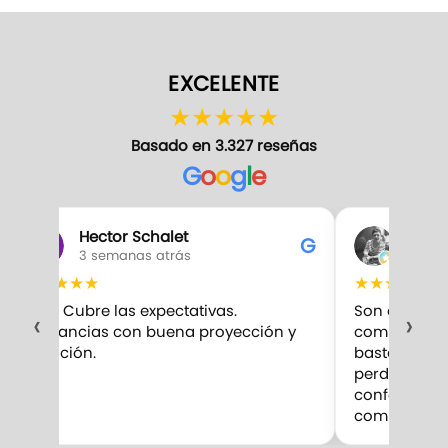
EXCELENTE
★
★
★
★
★
Basado en 3.327 reseñas
G
o
o
g
l
e
Hector Schalet
Gabr
G
3 semanas atrás
3 sem
★
★
★
★
★
★
★
★
★
★
10/10 Cubre las expectativas.
Son excelent
‹
›
Fragancias con buena proyección y
compro. Me 
duración.
bastante par
perduran m
confesar qu
competencia