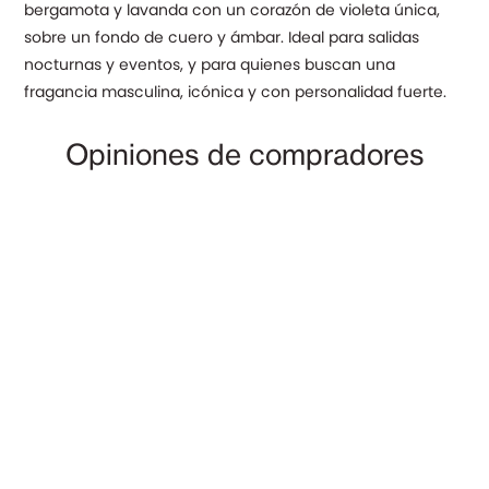
bergamota y lavanda con un corazón de violeta única,
5 en base
a
sobre un fondo de cuero y ámbar. Ideal para salidas
valoraciones
de clientes
nocturnas y eventos, y para quienes buscan una
fragancia masculina, icónica y con personalidad fuerte.
Opiniones de compradores