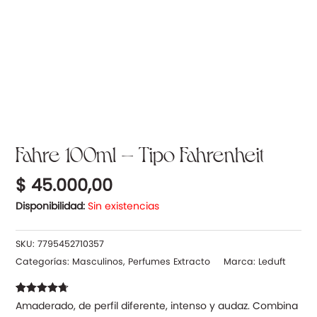
Fahre 100ml – Tipo Fahrenheit
$
45.000,00
Disponibilidad:
Sin existencias
SKU:
7795452710357
Categorías:
Masculinos
,
Perfumes Extracto
Marca:
Leduft
Valorado
34
Amaderado, de perfil diferente, intenso y audaz. Combina
con
4.71
de