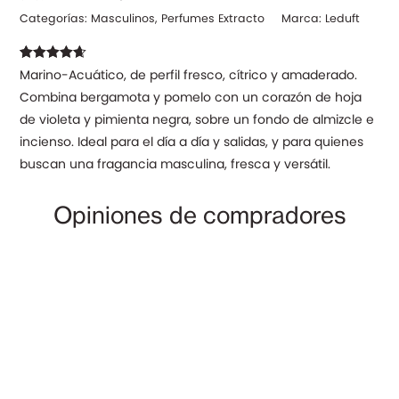
Categorías:
Masculinos
,
Perfumes Extracto
Marca:
Leduft
Valorado
8
Marino-Acuático, de perfil fresco, cítrico y amaderado.
con
4.63
de
Combina bergamota y pomelo con un corazón de hoja
5 en base
a
de violeta y pimienta negra, sobre un fondo de almizcle e
valoraciones
de clientes
incienso. Ideal para el día a día y salidas, y para quienes
buscan una fragancia masculina, fresca y versátil.
Opiniones de compradores