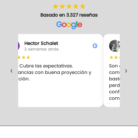
★
★
★
★
★
Basado en 3.327 reseñas
G
o
o
g
l
e
Hector Schalet
Gabr
G
3 semanas atrás
3 sem
★
★
★
★
★
★
★
★
★
★
10/10 Cubre las expectativas.
Son excelent
‹
›
Fragancias con buena proyección y
compro. Me 
duración.
bastante par
perduran m
confesar qu
competencia