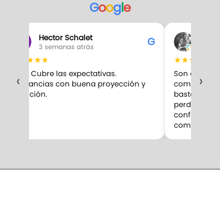
G
o
o
g
l
e
Hector Schalet
Gabr
G
3 semanas atrás
3 sem
★
★
★
★
★
★
★
★
★
★
10/10 Cubre las expectativas.
Son excelent
‹
›
Fragancias con buena proyección y
compro. Me 
duración.
bastante par
perduran m
confesar qu
competencia