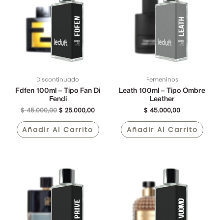
era:
es:
$ 45.000,00.
$ 25.000,00.
Discontinuado
Femeninos
Fdfen 100ml – Tipo Fan Di
Leath 100ml – Tipo Ombre
Fendi
Leather
$
45.000,00
$
25.000,00
$
45.000,00
Añadir Al Carrito
Añadir Al Carrito
El
El
precio
precio
original
actual
era:
es:
$ 45.000,00.
$ 25.000,00.