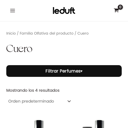
Ir
Main
al
Menu
contenido
Inicio
/ Familia Olfativa del producto / Cuero
Cuero
Filtrar Perfumes
▾
rnar
Mostrando los 4 resultados
ú
El
El
precio
precio
original
actual